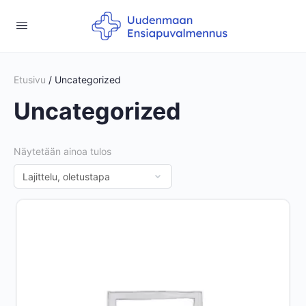
Etusivu
/ Uncategorized
Uncategorized
Näytetään ainoa tulos