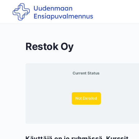
Restok Oy
Current Status
Not Enrolled
Käyttäjä on jo ryhmässä. Kurssit