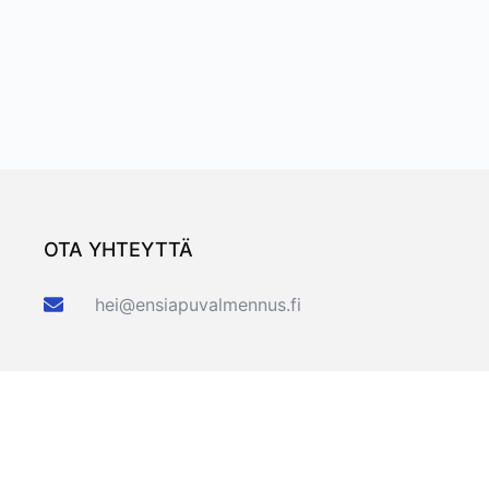
OTA YHTEYTTÄ
hei@ensiapuvalmennus.fi