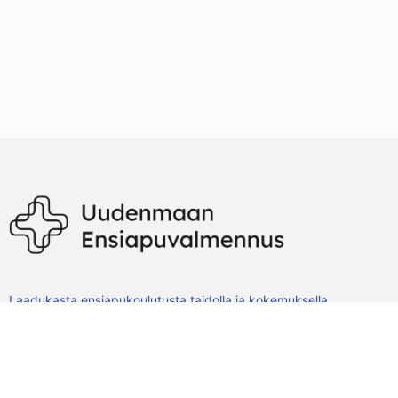
Laadukasta ensiapukoulutusta taidolla ja kokemuksella.