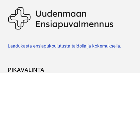
Laadukasta ensiapukoulutusta taidolla ja kokemuksella.
PIKAVALINTA
Ensiavun verkkokurssit
Yritys
Kurssialusta
OTA YHTEYTTÄ
hei@ensiapuvalmennus.fi