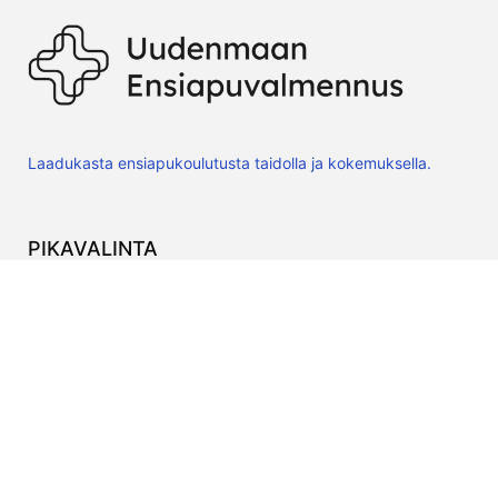
Laadukasta ensiapukoulutusta taidolla ja kokemuksella.
PIKAVALINTA
Ensiavun verkkokurssit
Yritys
Kurssialusta
OTA YHTEYTTÄ
hei@ensiapuvalmennus.fi