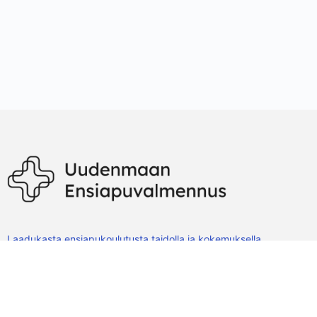
Laadukasta ensiapukoulutusta taidolla ja kokemuksella.