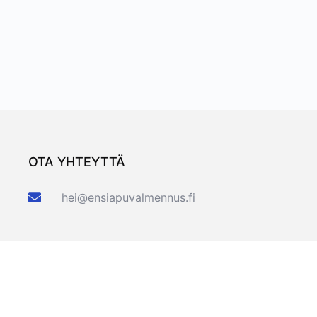
OTA YHTEYTTÄ
hei@ensiapuvalmennus.fi