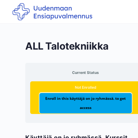
ALL Talotekniikka
Current Status
Not Enrolled
Enroll in this käyttäjä on jo ryhmässä. to get
access
Käyttäjä on jo ryhmässä. Kurssit